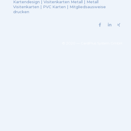
Kartendesign
|
Visitenkarten Metall
|
Metall
Visitenkarten
|
PVC Karten
|
Mitgliedsausweise
drucken
© 2020 — CardPlus System GmbH