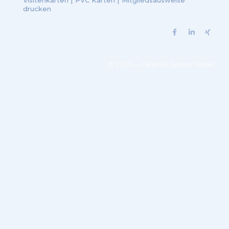
Visitenkarten
|
PVC Karten
|
Mitgliedsausweise
drucken
© 2020 — CardPlus System GmbH