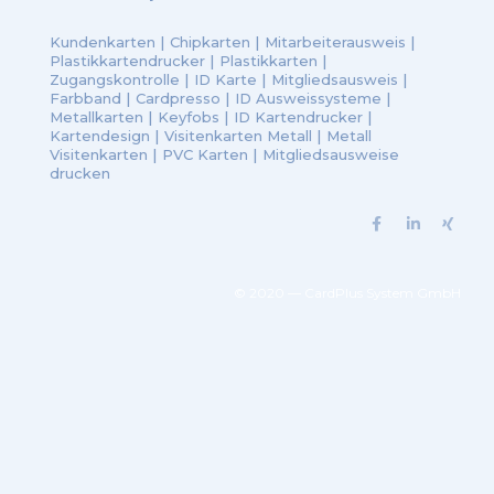
Kundenkarten
|
Chipkarten
|
Mitarbeiterausweis
|
Plastikkartendrucker
|
Plastikkarten
|
Zugangskontrolle
|
ID Karte
|
Mitgliedsausweis
|
Farbband
|
Cardpresso
|
ID Ausweissysteme
|
Metallkarten
|
Keyfobs
|
ID Kartendrucker
|
Kartendesign
|
Visitenkarten Metall
|
Metall
Visitenkarten
|
PVC Karten
|
Mitgliedsausweise
drucken
© 2020 — CardPlus System GmbH